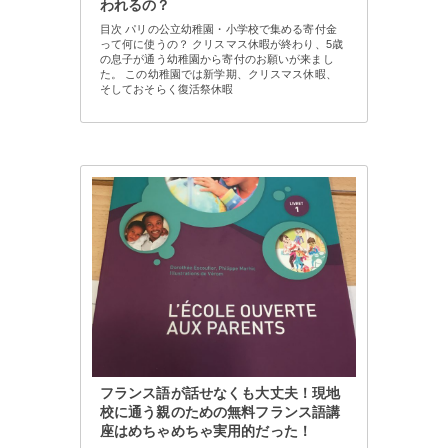
われるの？
目次 パリの公立幼稚園・小学校で集める寄付金
って何に使うの？ クリスマス休暇が終わり、5歳
の息子が通う幼稚園から寄付のお願いが来まし
た。 この幼稚園では新学期、クリスマス休暇、
そしておそらく復活祭休暇
フランス語が話せなくも大丈夫！現地
校に通う親のための無料フランス語講
座はめちゃめちゃ実用的だった！