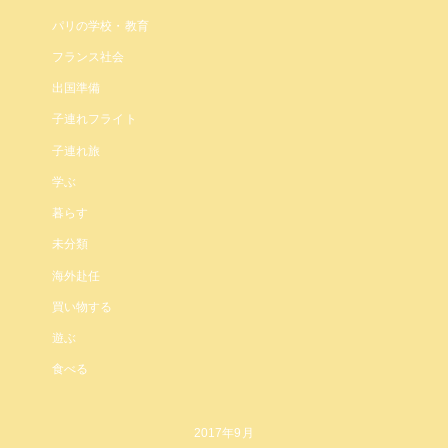
パリの学校・教育
フランス社会
出国準備
子連れフライト
子連れ旅
学ぶ
暮らす
未分類
海外赴任
買い物する
遊ぶ
食べる
2017年9月