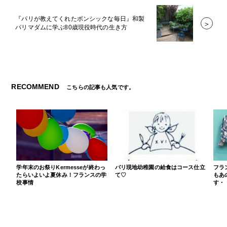
『パリが教えてくれたボンシックな毎日』和製
＞
パリマダムに学ぶ80歳現役時代の生き方
RECOMMEND
こちらの記事も人気です。
学年末のお祭りKermesseが終わっ
パリ現地幼稚園の給食はコース仕立
フラ
たらいよいよ夏休み！フランスの学
て♡
もあ
校事情
す・