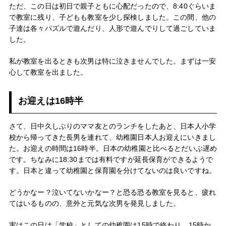
ただ、この日は初日で親子ともに心配だったので、8:40ぐらいま
で教室に残り、子どもも教室を少し探検しました。この間、他の
子達は各々パズルで遊んだり、人形で遊んでりして過ごしていま
した。
私が教室を出るときも次男は特に泣きませんでした。まずは一安
心して教室を出ました。
お迎えは16時半
さて、日中久しぶりのママ友とのランチをしたあと、日本人小学
校から帰ってきた長男を連れて、幼稚園日本人お迎えにいきまし
た。お迎えの時間は16時半。日本の幼稚園と比べるとだいぶ遅め
です。ちなみに18:30までは有料ですが延長保育ができるようで
す。日本と違って幼稚園と保育園を分けてないのは良いですね。
どうかなー？泣いてないかなー？と恐る恐る教室を見ると、疲れ
てはいるものの、意外と元気な次男を発見しました。
実はこの日は「学校」としての幼稚園は15時で終わり、15時か