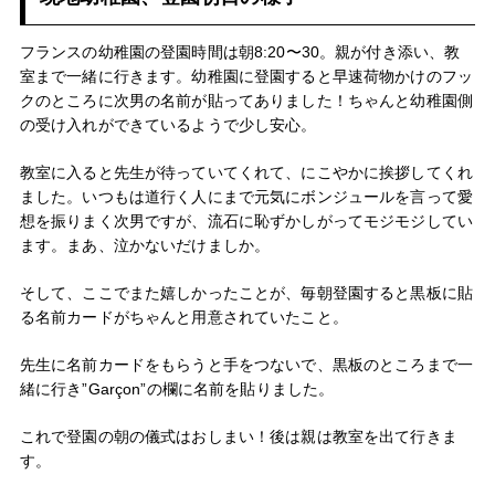
フランスの幼稚園の登園時間は朝8:20〜30。親が付き添い、教
室まで一緒に行きます。幼稚園に登園すると早速荷物かけのフッ
クのところに次男の名前が貼ってありました！ちゃんと幼稚園側
の受け入れができているようで少し安心。
教室に入ると先生が待っていてくれて、にこやかに挨拶してくれ
ました。いつもは道行く人にまで元気にボンジュールを言って愛
想を振りまく次男ですが、流石に恥ずかしがってモジモジしてい
ます。まあ、泣かないだけましか。
そして、ここでまた嬉しかったことが、毎朝登園すると黒板に貼
る名前カードがちゃんと用意されていたこと。
先生に名前カードをもらうと手をつないで、黒板のところまで一
緒に行き”Garçon”の欄に名前を貼りました。
これで登園の朝の儀式はおしまい！後は親は教室を出て行きま
す。