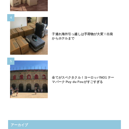
4
子連れ海外引っ越しは手荷物が大変！出発
からホテルまで
5
全てがスペクタクル！ヨーロッパNO1 テー
マパーク Puy du Fouがすごすぎる
アーカイブ