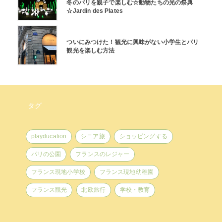
冬のパリを親子で楽しむ☆動物たちの光の祭典
☆Jardin des Plates
ついにみつけた！観光に興味がない小学生とパリ
観光を楽しむ方法
タグ
playducation
シニア旅
ショッピングする
パリの公園
フランスのレジャー
フランス現地小学校
フランス現地幼稚園
フランス観光
北欧旅行
学校・教育