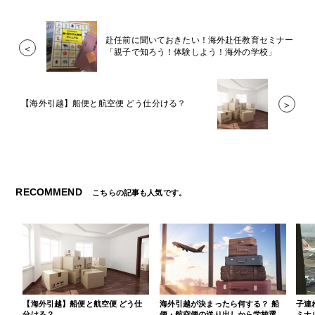
赴任前に聞いておきたい！海外赴任教育セミナー
＜
「親子で知ろう！体験しよう！海外の学校」
【海外引越】船便と航空便 どう仕分ける？
＞
RECOMMEND
こちらの記事も人気です。
【海外引越】船便と航空便 どう仕
海外引越が決まったら何する？ 船
子連
分ける？
便・航空便の送り出しから学校選
ミナ