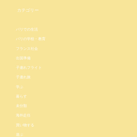
カテゴリー
パリでの生活
パリの学校・教育
フランス社会
出国準備
子連れフライト
子連れ旅
学ぶ
暮らす
未分類
海外赴任
買い物する
遊ぶ