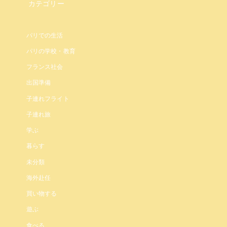
カテゴリー
パリでの生活
パリの学校・教育
フランス社会
出国準備
子連れフライト
子連れ旅
学ぶ
暮らす
未分類
海外赴任
買い物する
遊ぶ
食べる