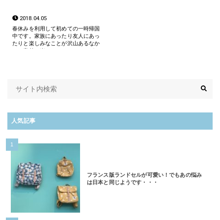
2018.04.05
春休みを利用して初めての一時帰国
中です。家族にあったり友人にあっ
たりと楽しみなことが沢山あるなか
で、意外と楽しみにしていたのが
「お散歩」。子どもたちは関東の郊
外にある祖父母の家の近くの土手や
田んぼのあぜ道が大好きで、帰省
[…]
人気記事
1
フランス版ランドセルが可愛い！でもあの悩み
は日本と同じようです・・・