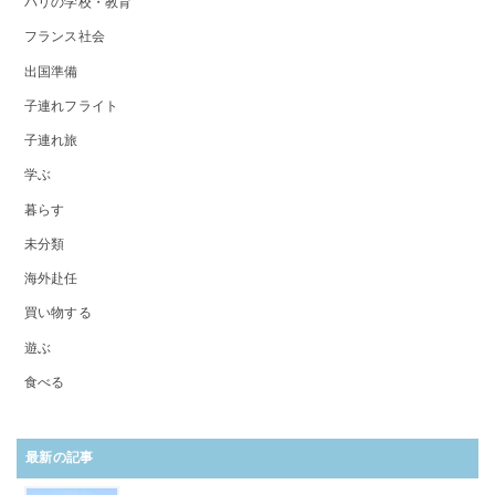
パリの学校・教育
フランス社会
出国準備
子連れフライト
子連れ旅
学ぶ
暮らす
未分類
海外赴任
買い物する
遊ぶ
食べる
最新の記事