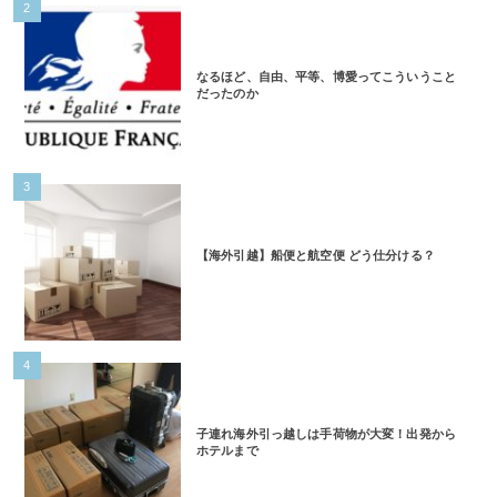
2
なるほど、自由、平等、博愛ってこういうこと
だったのか
3
【海外引越】船便と航空便 どう仕分ける？
4
子連れ海外引っ越しは手荷物が大変！出発から
ホテルまで