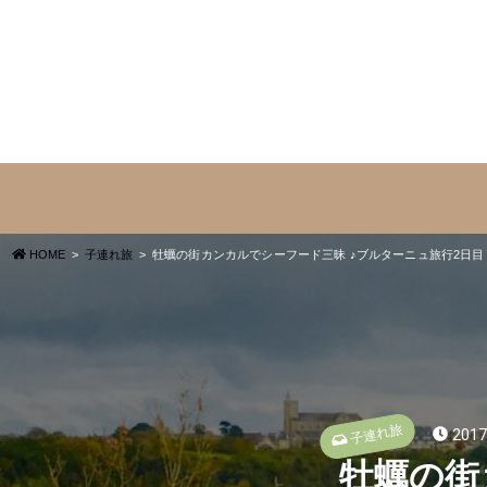
HOME
子連れ旅
牡蠣の街カンカルでシーフード三昧 ♪ブルターニュ旅行2日目
子連れ旅
2017
牡蠣の街